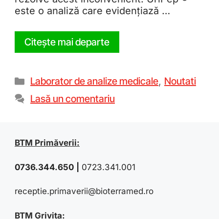
este o analiză care evidențiază …
Citește mai departe
Laborator de analize medicale
,
Noutati
Lasă un comentariu
BTM Primăverii:
0736.344.650
|
0723.341.001
receptie.primaverii@bioterramed.ro
BTM Grivița: