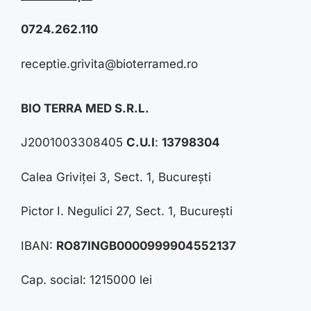
0724.262.110
receptie.grivita@bioterramed.ro
BIO TERRA MED S.R.L.
J2001003308405
C.U.I
:
13798304
Calea Griviței 3, Sect. 1, București
Pictor I. Negulici 27, Sect. 1, București
IBAN:
RO87INGB0000999904552137
Cap. social: 1215000 lei