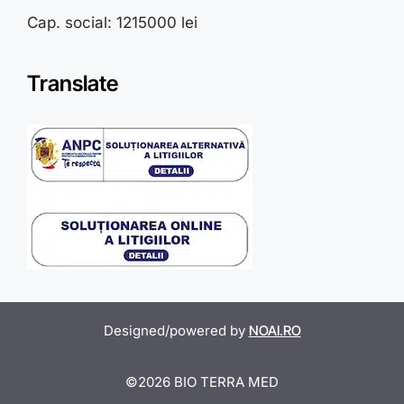
Cap. social: 1215000 lei
Translate
Designed/powered by
NOAI.RO
Item added to cart.
Checkout
©2026 BIO TERRA MED
0 items -
0,00
lei