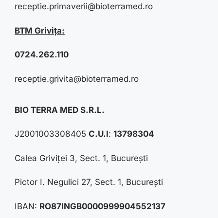
receptie.primaverii@bioterramed.ro
BTM Grivița:
0724.262.110
receptie.grivita@bioterramed.ro
BIO TERRA MED S.R.L.
J2001003308405
C.U.I
:
13798304
Calea Griviței 3, Sect. 1, București
Pictor I. Negulici 27, Sect. 1, București
IBAN:
RO87INGB0000999904552137