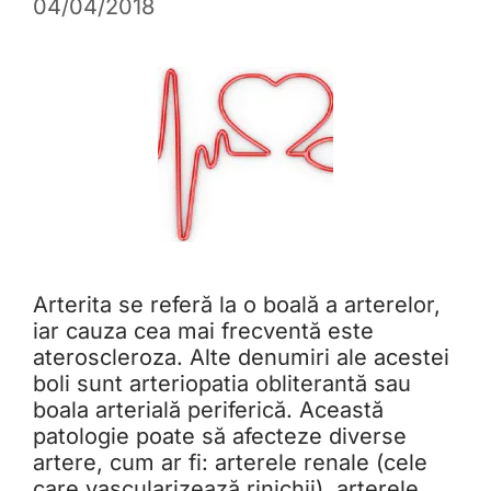
04/04/2018
Arterita se referă la o boală a arterelor,
iar cauza cea mai frecventă este
ateroscleroza. Alte denumiri ale acestei
boli sunt arteriopatia obliterantă sau
boala arterială periferică. Această
patologie poate să afecteze diverse
artere, cum ar fi: arterele renale (cele
care vascularizează rinichii), arterele