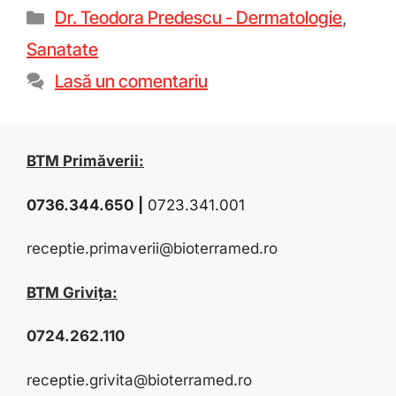
Dr. Teodora Predescu - Dermatologie
,
Sanatate
Lasă un comentariu
BTM Primăverii:
0736.344.650
|
0723.341.001
receptie.primaverii@bioterramed.ro
BTM Grivița:
0724.262.110
receptie.grivita@bioterramed.ro