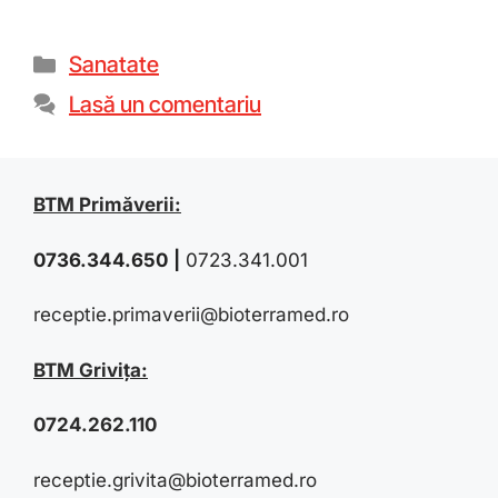
Sanatate
Lasă un comentariu
BTM Primăverii:
0736.344.650
|
0723.341.001
receptie.primaverii@bioterramed.ro
BTM Grivița:
0724.262.110
receptie.grivita@bioterramed.ro