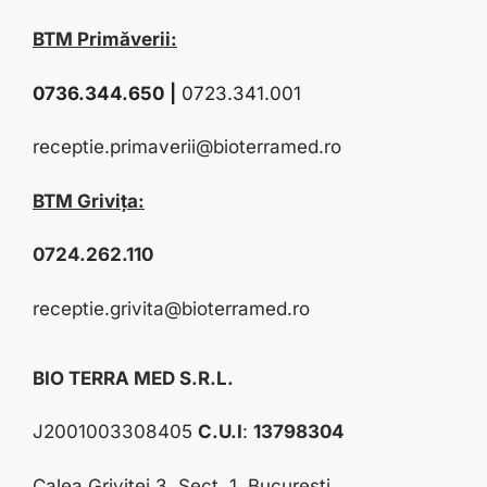
BTM Primăverii:
0736.344.650
|
0723.341.001
receptie.primaverii@bioterramed.ro
BTM Grivița:
0724.262.110
receptie.grivita@bioterramed.ro
BIO TERRA MED S.R.L.
J2001003308405
C.U.I
:
13798304
Calea Griviței 3, Sect. 1, București