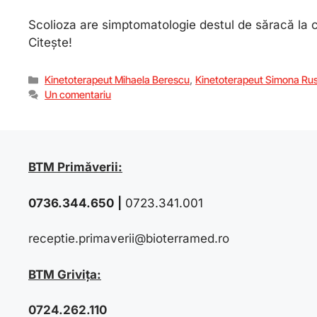
Scolioza are simptomatologie destul de săracă la co
Citește!
Kinetoterapeut Mihaela Berescu
,
Kinetoterapeut Simona Ru
Un comentariu
BTM Primăverii:
0736.344.650
|
0723.341.001
receptie.primaverii@bioterramed.ro
BTM Grivița:
0724.262.110