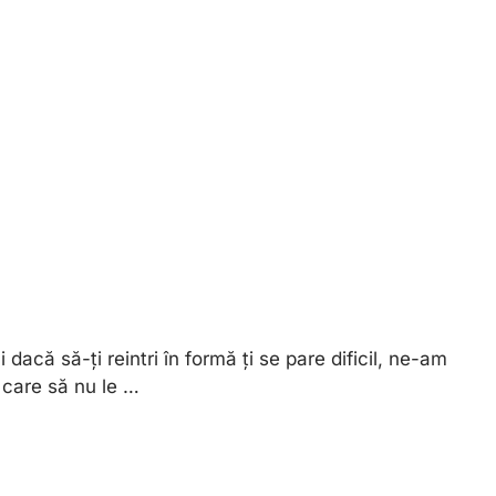
dacă să-ți reintri în formă ți se pare dificil, ne-am
e care să nu le …