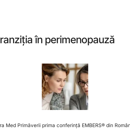
ranziția în perimenopauză
erra Med Primăverii prima conferință EMBERS® din România