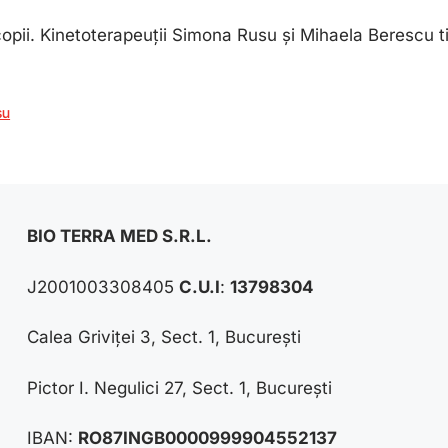
pii. Kinetoterapeuții Simona Rusu și Mihaela Berescu ti-a
su
BIO TERRA MED S.R.L.
J2001003308405
C.U.I
:
13798304
Calea Griviței 3, Sect. 1, București
Pictor I. Negulici 27, Sect. 1, București
IBAN:
RO87INGB0000999904552137