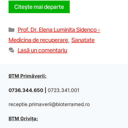
Citește mai departe
Prof. Dr. Elena Luminita Sidenco -
Medicina de recuperare
,
Sanatate
Lasă un comentariu
BTM Primăverii:
0736.344.650
|
0723.341.001
receptie.primaverii@bioterramed.ro
BTM Grivița: