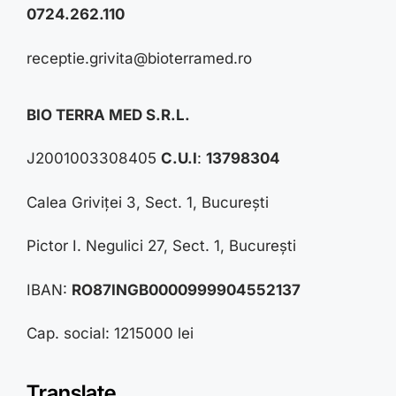
0724.262.110
receptie.grivita@bioterramed.ro
BIO TERRA MED S.R.L.
J2001003308405
C.U.I
:
13798304
Calea Griviței 3, Sect. 1, București
Pictor I. Negulici 27, Sect. 1, București
IBAN:
RO87INGB0000999904552137
Cap. social: 1215000 lei
Translate