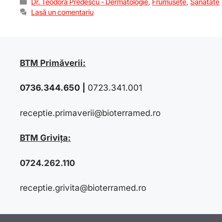
Dr. Teodora Predescu - Dermatologie
,
Frumusete
,
Sanatate
Lasă un comentariu
BTM Primăverii:
0736.344.650
|
0723.341.001
receptie.primaverii@bioterramed.ro
BTM Grivița:
0724.262.110
receptie.grivita@bioterramed.ro