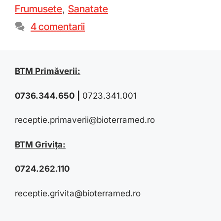
Frumusete
,
Sanatate
4 comentarii
BTM Primăverii:
0736.344.650
|
0723.341.001
receptie.primaverii@bioterramed.ro
BTM Grivița:
0724.262.110
receptie.grivita@bioterramed.ro