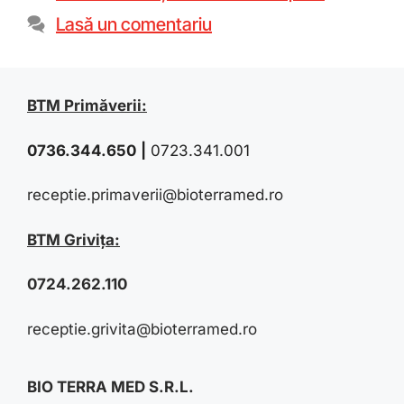
Lasă un comentariu
BTM Primăverii:
0736.344.650
|
0723.341.001
receptie.primaverii@bioterramed.ro
BTM Grivița:
0724.262.110
receptie.grivita@bioterramed.ro
BIO TERRA MED S.R.L.