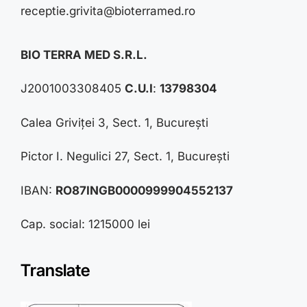
receptie.grivita@bioterramed.ro
BIO TERRA MED S.R.L.
J2001003308405
C.U.I
:
13798304
Calea Griviței 3, Sect. 1, București
Pictor I. Negulici 27, Sect. 1, București
IBAN:
RO87INGB0000999904552137
Cap. social: 1215000 lei
Translate