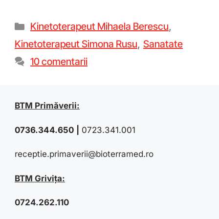
Kinetoterapeut Mihaela Berescu
,
Kinetoterapeut Simona Rusu
,
Sanatate
10 comentarii
BTM Primăverii:
0736.344.650
|
0723.341.001
receptie.primaverii@bioterramed.ro
BTM Grivița:
0724.262.110