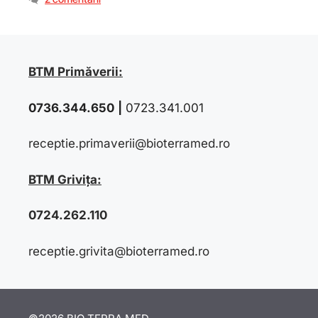
BTM Primăverii:
0736.344.650
|
0723.341.001
receptie.primaverii@bioterramed.ro
BTM Grivița:
0724.262.110
receptie.grivita@bioterramed.ro