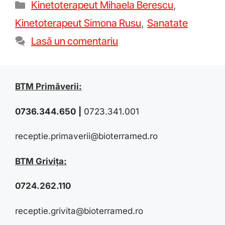
Kinetoterapeut Mihaela Berescu
,
Kinetoterapeut Simona Rusu
,
Sanatate
Lasă un comentariu
BTM Primăverii:
0736.344.650
|
0723.341.001
receptie.primaverii@bioterramed.ro
BTM Grivița:
0724.262.110
receptie.grivita@bioterramed.ro