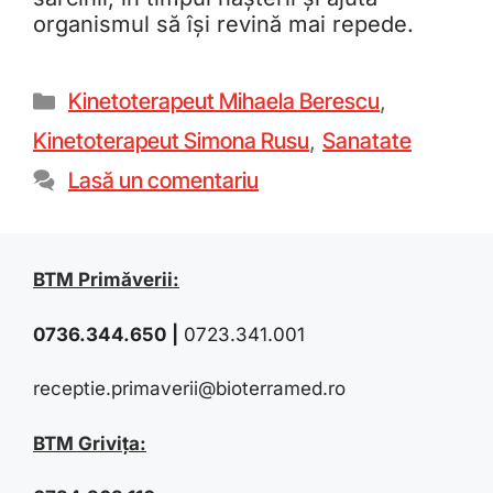
organismul să își revină mai repede.
Kinetoterapeut Mihaela Berescu
,
Kinetoterapeut Simona Rusu
,
Sanatate
Lasă un comentariu
BTM Primăverii:
0736.344.650
|
0723.341.001
receptie.primaverii@bioterramed.ro
BTM Grivița: