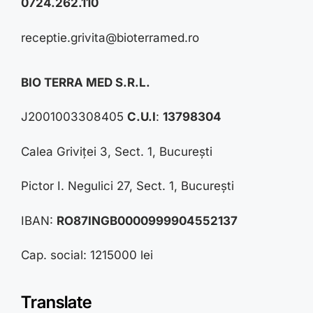
0724.262.110
receptie.grivita@bioterramed.ro
BIO TERRA MED S.R.L.
J2001003308405
C.U.I
:
13798304
Calea Griviței 3, Sect. 1, București
Pictor I. Negulici 27, Sect. 1, București
IBAN:
RO87INGB0000999904552137
Cap. social: 1215000 lei
Translate