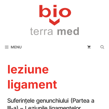
conținut
MENU
leziune
ligament
Suferințele genunchiului (Partea a
III-a) – Leziunile ligamentelor