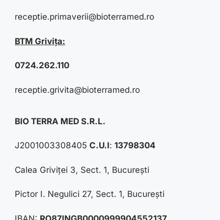
receptie.primaverii@bioterramed.ro
BTM Grivița:
0724.262.110
receptie.grivita@bioterramed.ro
BIO TERRA MED S.R.L.
J2001003308405
C.U.I
:
13798304
Calea Griviței 3, Sect. 1, București
Pictor I. Negulici 27, Sect. 1, București
IBAN:
RO87INGB0000999904552137