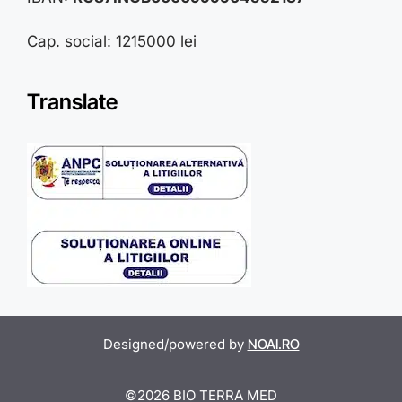
Cap. social: 1215000 lei
Translate
Designed/powered by
NOAI.RO
Item added to cart.
Checkout
©2026 BIO TERRA MED
0 items -
0,00
lei