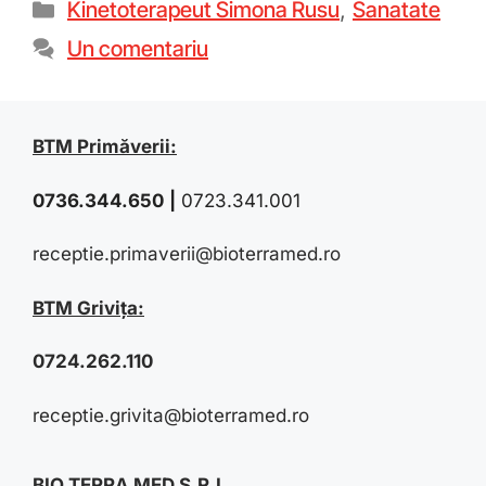
Kinetoterapeut Simona Rusu
,
Sanatate
Un comentariu
BTM Primăverii:
0736.344.650
|
0723.341.001
receptie.primaverii@bioterramed.ro
BTM Grivița:
0724.262.110
receptie.grivita@bioterramed.ro
BIO TERRA MED S.R.L.