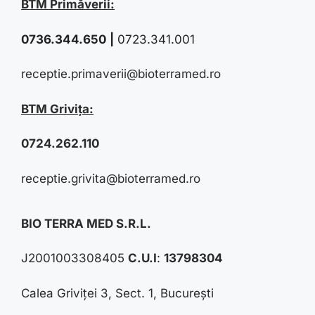
BTM Primăverii:
0736.344.650
|
0723.341.001
receptie.primaverii@bioterramed.ro
BTM Grivița:
0724.262.110
receptie.grivita@bioterramed.ro
BIO TERRA MED S.R.L.
J2001003308405
C.U.I
:
13798304
Calea Griviței 3, Sect. 1, București