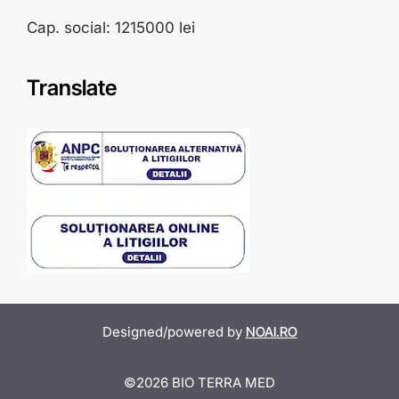
Cap. social: 1215000 lei
Translate
Designed/powered by
NOAI.RO
Item added to cart.
Checkout
©2026 BIO TERRA MED
0 items -
0,00
lei