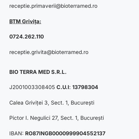
receptie.primaverii@bioterramed.ro
BTM Grivița:
0724.262.110
receptie.grivita@bioterramed.ro
BIO TERRA MED S.R.L.
J2001003308405
C.U.I
:
13798304
Calea Griviței 3, Sect. 1, București
Pictor I. Negulici 27, Sect. 1, București
IBAN:
RO87INGB0000999904552137