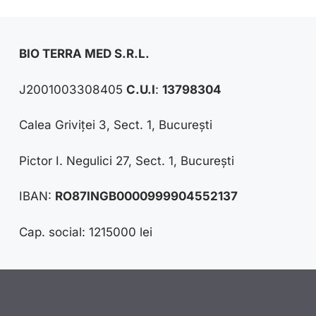
BIO TERRA MED S.R.L.
J2001003308405
C.U.I
:
13798304
Calea Griviței 3, Sect. 1, București
Pictor I. Negulici 27, Sect. 1, București
IBAN:
RO87INGB0000999904552137
Cap. social: 1215000 lei