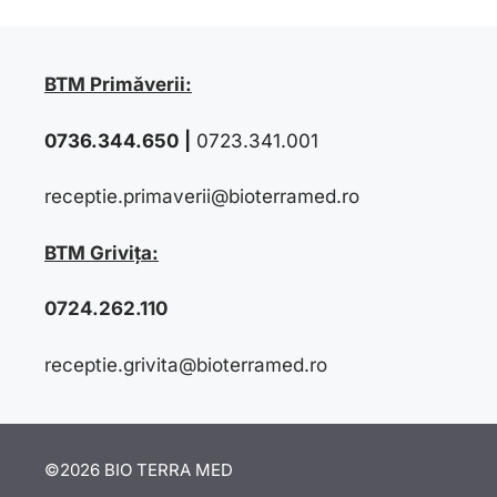
BTM Primăverii:
0736.344.650
|
0723.341.001
receptie.primaverii@bioterramed.ro
BTM Grivița:
0724.262.110
receptie.grivita@bioterramed.ro
©2026 BIO TERRA MED