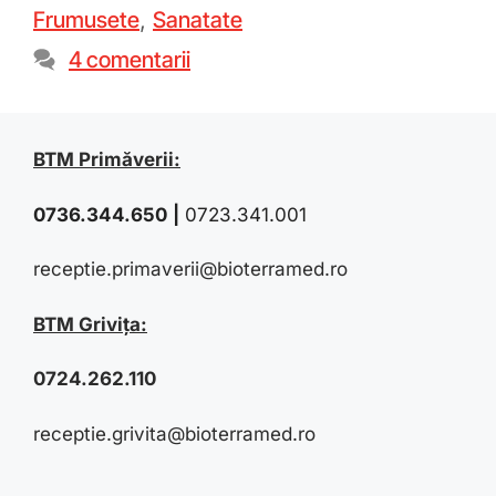
Frumusete
,
Sanatate
4 comentarii
BTM Primăverii:
0736.344.650
|
0723.341.001
receptie.primaverii@bioterramed.ro
BTM Grivița:
0724.262.110
receptie.grivita@bioterramed.ro