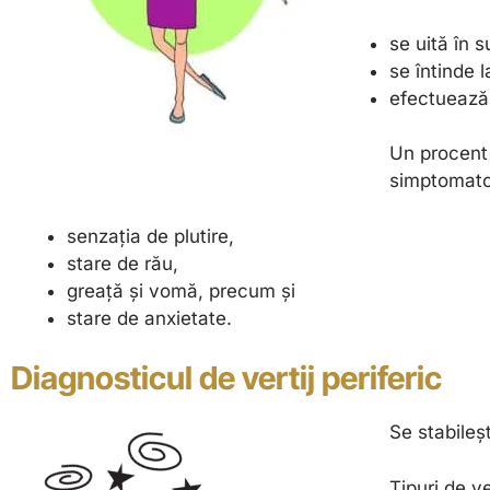
se uită în s
se întinde l
efectuează 
Un procent
simptomatolo
senzația de plutire,
stare de rău,
greață și vomă, precum și
stare de anxietate.
Diagnosticul
de vertij periferic
Se stabileș
Tipuri de ver