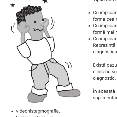
Cu implica
forma cea m
Cu implica
formă mai r
Cu implica
Reprezintă 
diagnostica
Există cazu
clinic nu su
diagnostic.
În această 
suplimentar
videonistagmografia,