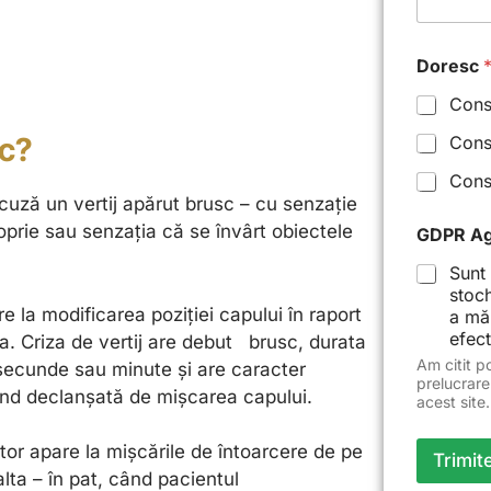
Doresc
Consu
ic?
Consu
Cons
cuză un vertij apărut brusc – cu senzație
n
roprie sau senzația că se învârt obiectele
GDPR A
a
ș
Sunt 
t
stoc
e
re la modificarea poziției capului în raport
a mă
r
efect
ia. Criza de vertij are debut brusc, durata
i
i
Am citit po
secunde sau minute și are caracter
N
prelucrare
iind declanșată de mișcarea capului.
acest site.
u
m
e
ator apare la mișcările de întoarcere de pe
Trimit
D
alta – în pat, când pacientul
o