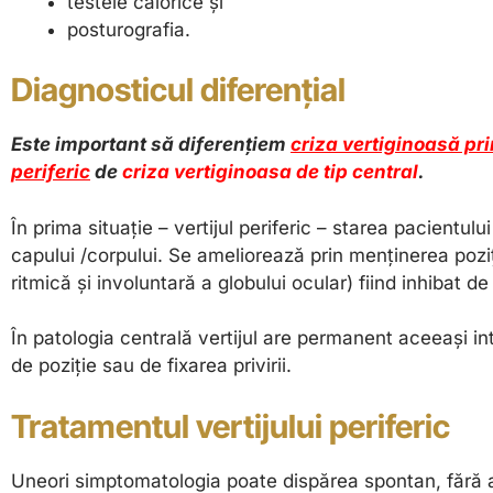
testele calorice și
posturografia.
Diagnosticul diferențial
Este important să diferențiem
criza vertiginoasă pri
periferic
de
criza vertiginoasa de tip central
.
În prima situație – vertijul periferic – starea pacientu
capului /corpului. Se ameliorează prin menținerea poziț
ritmică și involuntară a globului ocular)
fiind inhibat de 
În patologia centrală vertijul are permanent aceeași in
de poziție sau de fixarea privirii.
Tratamentul vertijului periferic
Uneori simptomatologia poate dispărea spontan, fără a 