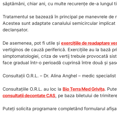
săptămâni, chiar ani, cu multe recurențe de-a lungul t
Tratamentul se bazează în principal pe manevrele de r
Acestea sunt adaptate canalului semicircular implicat 
declanșator.
De asemenea, pot fi utile și
exercițiile de readaptare ve
vertiginos de cauză periferică. Exercițiile au la bază p
simptomatologiei, criza de vertij trebuie provocată si
face gradual într-o perioadă cuprinsă între două și șa
Consultații O.R.L. – Dr. Alina Anghel – medic specialis
Consultațiile O.R.L. au loc la
Bio Terra Med Grivița
. Pute
consultații decontate CAS
, pe baza biletului de trimiter
Puteți solicita programare completând formularul afiș