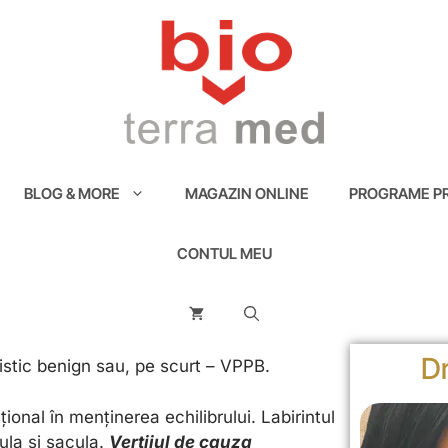
BLOG & MORE
MAGAZIN ONLINE
PROGRAME PR
CONTUL MEU
Dr
xistic benign sau, pe scurt – VPPB.
țional în menținerea echilibrului. Labirintul
cula și sacula.
Vertijul de cauza