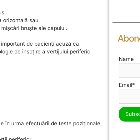
r
e
us,
s
a orizontală sau
c
mișcări bruște ale capului.
Abone
 important de pacienți acuză ca
gie de însoțire a vertijului periferic
Name
Email*
te în urma efectuării de teste poziționale.
tij periferic: