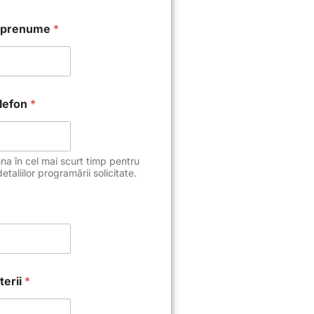
 prenume
*
elefon
*
a în cel mai scurt timp pentru
detaliilor programării solicitate.
terii
*