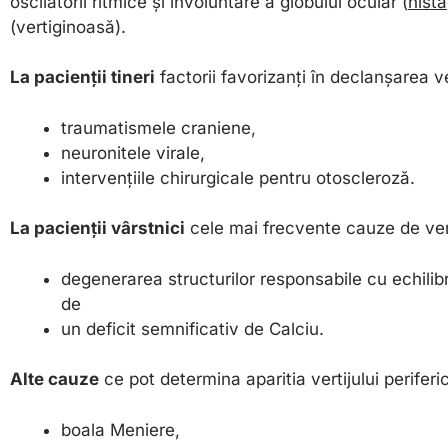
oscilatorii ritmice și involuntare a globului ocular (
nist
(vertiginoasă).
La pacienții tineri
factorii favorizanți în declanșarea ve
traumatismele craniene,
neuronitele virale,
intervențiile chirurgicale pentru otoscleroză.
La pacienții vârstnici
cele mai frecvente cauze de vert
degenerarea structurilor responsabile cu echilibr
de
un deficit semnificativ de Calciu.
Alte cauze
ce pot determina aparitia vertijului periferi
boala Meniere,