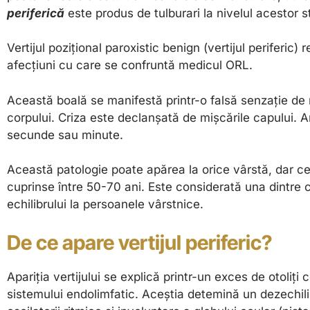
periferică
este produs de tulburari la nivelul acestor st
Vertijul pozițional paroxistic benign (vertijul periferic
afecțiuni cu care se confruntă medicul ORL.
Această boală se manifestă printr-o falsă senzație de 
corpului. Criza este declanșată de mișcările capului. 
secunde sau minute.
Această patologie poate apărea la orice vârstă, dar c
cuprinse între 50-70 ani. Este considerată una dintre 
echilibrului la persoanele vârstnice.
De ce apare vertijul periferic?
Apariția vertijului se explică printr-un exces de otoliți
sistemului endolimfatic. Aceștia detemină un dezechili