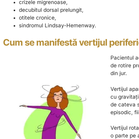
crizele migrenoase,
decubitul dorsal prelungit,
otitele cronice,
sindromul Lindsay-Hemenway.
Cum se manifestă vertijul perifer
Pacientul a
de rotire p
din jur.
Vertijul apa
cu gravitaț
de cateva 
episodic, f
Vertijul rot
o parte pe 