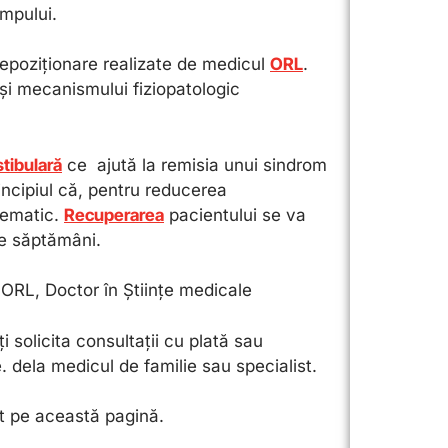
impului.
epoziționare realizate de medicul
ORL
.
și mecanismului fiziopatologic
stibulară
ce ajută la remisia unui sindrom
rincipiul că, pentru reducerea
stematic.
Recuperarea
pacientului se va
se săptămâni.
t ORL, Doctor în Științe medicale
ți solicita consultații cu plată sau
e. dela medicul de familie sau specialist.
at pe această pagină.