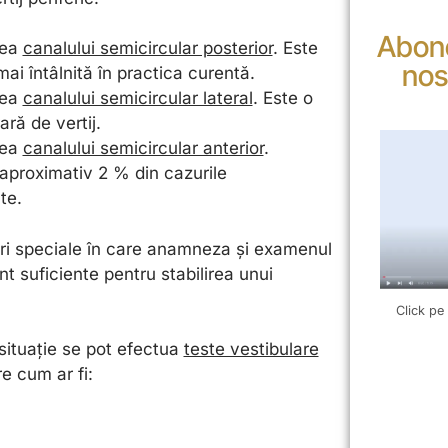
Abone
rea
canalului semicircular posterior
. Este
nos
ai întâlnită în practica curentă.
rea
canalului semicircular lateral
. Este o
ară de vertij.
rea
canalului semicircular anterior
.
aproximativ 2 % din cazurile
te.
ri speciale în care anamneza și examenul
nt suficiente pentru stabilirea unui
Click pe
situație se pot efectua
teste vestibulare
e cum ar fi: