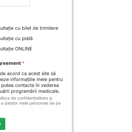
*
ltație cu bilet de trimitere
ltație cu plată
ultație ONLINE
greement
*
de acord ca acest site să
heze informațiile mele pentru
 putea contacta în vederea
uării programării medicale.
litica de confidențialitate și
 a datelor mele personale de pe
e