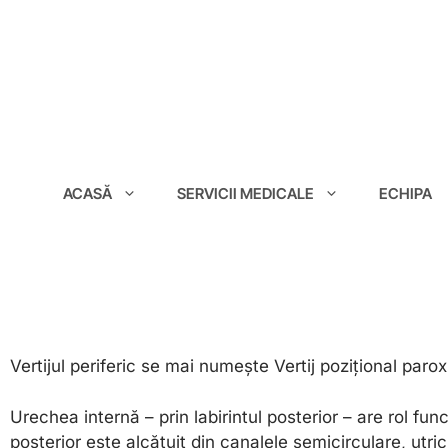
conținut
ACASĂ
SERVICII MEDICALE
ECHIPA
Vertijul periferic se mai numește Vertij pozițional paro
Urechea internă – prin labirintul posterior – are rol func
posterior este alcătuit din canalele semicirculare, utri