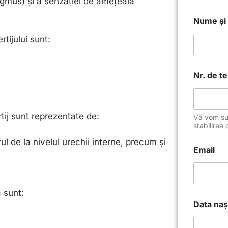
agmus
) și
a senzației de amețeală
Nume și
rtijului sunt:
Nr. de t
ij sunt reprezentate de:
Vă vom sun
stabilirea 
ul de la nivelul urechii interne, precum și
Email
c sunt:
Data naș