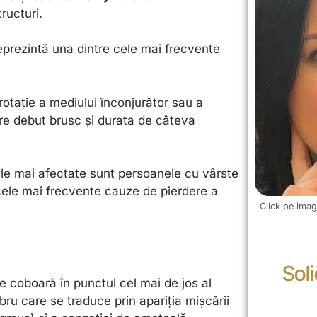
ructuri.
) reprezintă una dintre cele mai frecvente
rotație a mediului înconjurător sau a
Are debut brusc și durata de câteva
ele mai afectate sunt persoanele cu vârste
cele mai frecvente cauze de pierdere a
Click pe imag
Sol
 ce coboară în punctul cel mai de jos al
bru care se traduce prin apariția
mișcării