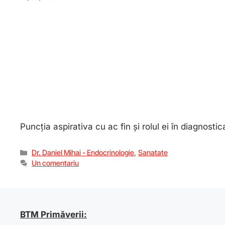
Puncția aspirativa cu ac fin și rolul ei în diagnostic
Dr. Daniel Mihai - Endocrinologie
,
Sanatate
Un comentariu
BTM Primăverii: