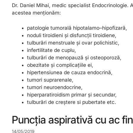
Dr. Daniel Mihai, medic specialist Endocrinologie. A
acestea menționăm:
patologie tumorală hipotalamo–hipofizară,
noduli tiroidieni și disfuncții tiroidiene,
tulburări menstruale și ovar polichistic,
infertilitate de cuplu,
tulburări de menopauză și osteoporoză,
obezitate și complicațiile ei,
hipertensiunea de cauza endocrină,
tumori suprarenale,
tumori neuroendocrine,
hiperparatiroidism primar și secundar,
tulburări de creștere si pubertate etc.
Puncția aspirativă cu ac fin
14/05/2019