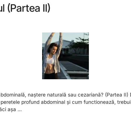
 (Partea II)
bdominală, naștere naturală sau cezariană? (Partea II) D
 peretele profund abdominal și cum functionează, trebuie 
căci așa …