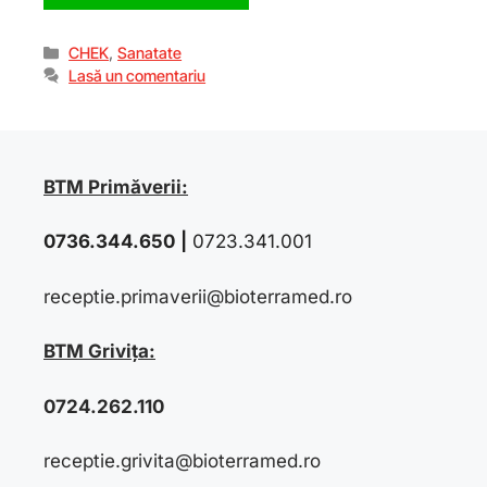
CHEK
,
Sanatate
Lasă un comentariu
BTM Primăverii:
0736.344.650
|
0723.341.001
receptie.primaverii@bioterramed.ro
BTM Grivița:
0724.262.110
receptie.grivita@bioterramed.ro