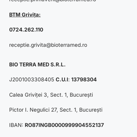
BTM Grivița:
0724.262.110
receptie.grivita@bioterramed.ro
BIO TERRA MED S.R.L.
J2001003308405
C.U.I
:
13798304
Calea Griviței 3, Sect. 1, București
Pictor I. Negulici 27, Sect. 1, București
IBAN:
RO87INGB0000999904552137