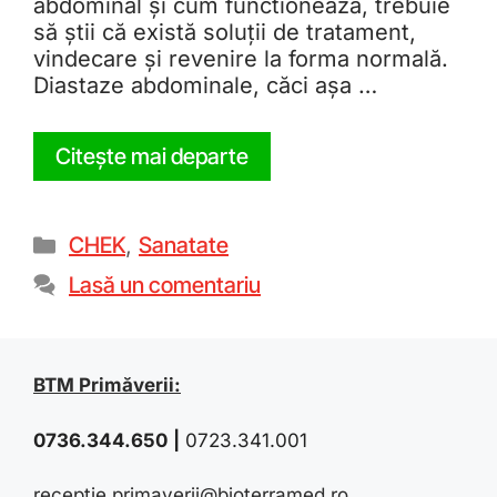
abdominal și cum functionează, trebuie
să știi că există soluții de tratament,
vindecare și revenire la forma normală.
Diastaze abdominale, căci așa …
Citește mai departe
CHEK
,
Sanatate
Lasă un comentariu
BTM Primăverii:
0736.344.650
|
0723.341.001
receptie.primaverii@bioterramed.ro