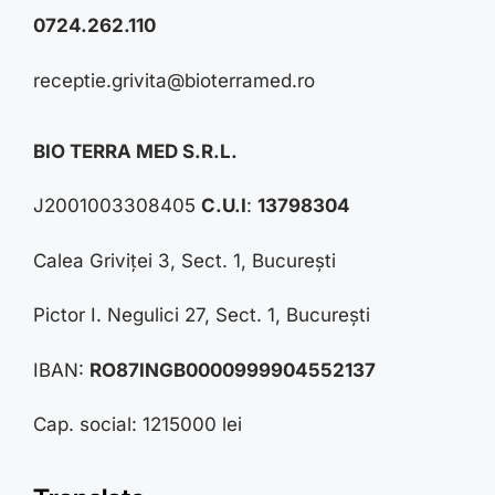
0724.262.110
receptie.grivita@bioterramed.ro
BIO TERRA MED S.R.L.
J2001003308405
C.U.I
:
13798304
Calea Griviței 3, Sect. 1, București
Pictor I. Negulici 27, Sect. 1, București
IBAN:
RO87INGB0000999904552137
Cap. social: 1215000 lei