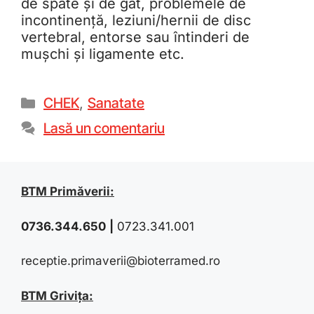
de spate și de gât, problemele de
incontinență, leziuni/hernii de disc
vertebral, entorse sau întinderi de
mușchi și ligamente etc.
CHEK
,
Sanatate
Lasă un comentariu
BTM Primăverii:
0736.344.650
|
0723.341.001
receptie.primaverii@bioterramed.ro
BTM Grivița: