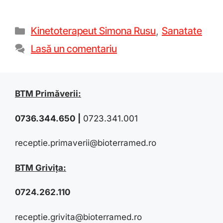
Kinetoterapeut Simona Rusu
,
Sanatate
Lasă un comentariu
BTM Primăverii:
0736.344.650
|
0723.341.001
receptie.primaverii@bioterramed.ro
BTM Grivița:
0724.262.110
receptie.grivita@bioterramed.ro