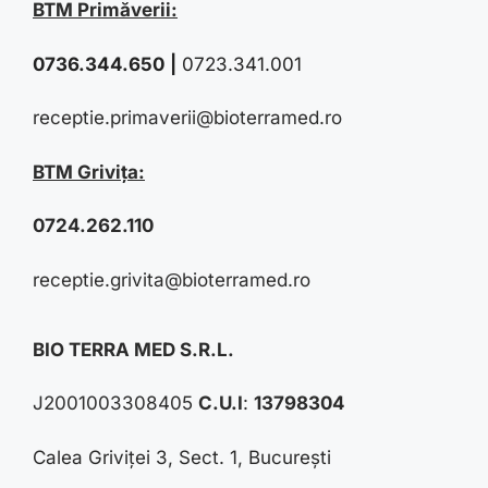
BTM Primăverii:
0736.344.650
|
0723.341.001
receptie.primaverii@bioterramed.ro
BTM Grivița:
0724.262.110
receptie.grivita@bioterramed.ro
BIO TERRA MED S.R.L.
J2001003308405
C.U.I
:
13798304
Calea Griviței 3, Sect. 1, București