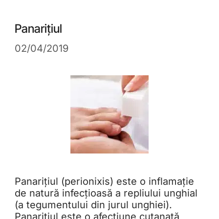
Panarițiul
02/04/2019
Panarițiul (perionixis) este o inflamație
de natură infecțioasă a repliului unghial
(a tegumentului din jurul unghiei).
Panarițiul este o afecțiune cutanată